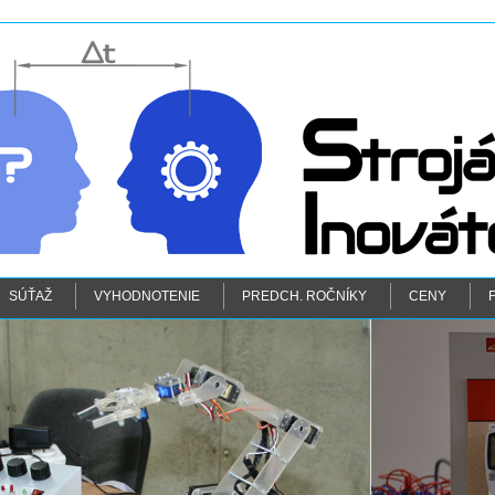
SÚŤAŽ
VYHODNOTENIE
PREDCH. ROČNÍKY
CENY